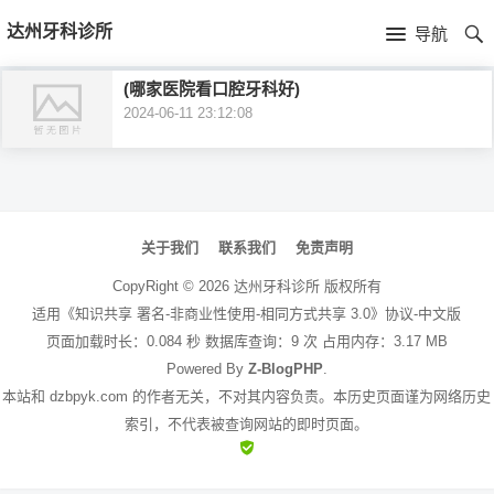
首
达州牙科诊所
导航
页
首
(哪家医院看口腔牙科好)
2024-06-11 23:12:08
页
公
司
文
介
章
关于我们
联系我们
免责声明
绍
导
CopyRight ©
2026
达州牙科诊所
版权所有
航
适用《知识共享 署名-非商业性使用-相同方式共享 3.0》协议-中文版
页面加载时长：0.084 秒 数据库查询：9 次 占用内存：3.17 MB
Powered By
Z-BlogPHP
.
本站和 dzbpyk.com 的作者无关，不对其内容负责。本历史页面谨为网络历史
索引，不代表被查询网站的即时页面。