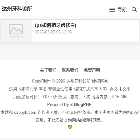
首
达州牙科诊所
导航
页
首
(ps如何把牙齿修白)
2025-03-25 05:12:06
页
公
司
文
介
章
关于我们
联系我们
免责声明
绍
导
CopyRight ©
2026
达州牙科诊所
版权所有
航
适用《知识共享 署名-非商业性使用-相同方式共享 3.0》协议-中文版
页面加载时长：0.079 秒 数据库查询：9 次 占用内存：3.16 MB
Powered By
Z-BlogPHP
.
本站和 dzbpyk.com 的作者无关，不对其内容负责。本历史页面谨为网络历史
索引，不代表被查询网站的即时页面。