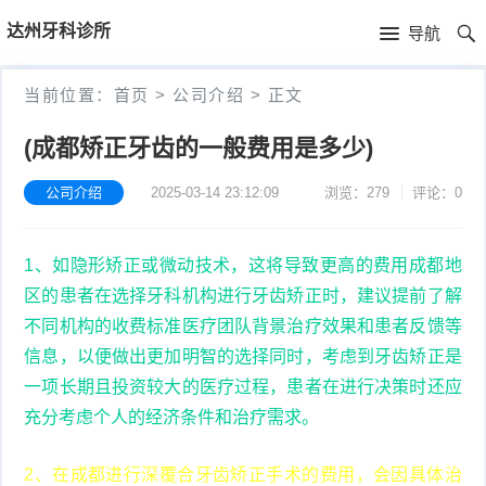
首
达州牙科诊所
导航
页
首
当前位置：
首页
>
公司介绍
>
正文
页
公
(成都矫正牙齿的一般费用是多少)
司
公司介绍
2025-03-14 23:12:09
浏览：279
评论：0
介
1、如隐形矫正或微动技术，这将导致更高的费用成都地
绍
区的患者在选择牙科机构进行牙齿矫正时，建议提前了解
不同机构的收费标准医疗团队背景治疗效果和患者反馈等
信息，以便做出更加明智的选择同时，考虑到牙齿矫正是
一项长期且投资较大的医疗过程，患者在进行决策时还应
充分考虑个人的经济条件和治疗需求。
2、在成都进行深覆合牙齿矫正手术的费用，会因具体治